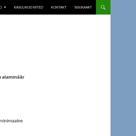
D
KASULIKUD VIITED
KONTAKT
SISUKAART
u alammäär
 minimaalne