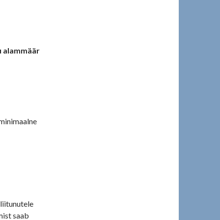
u alammäär
 minimaalne
liitunutele
mist saab