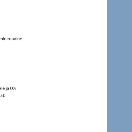
 minimaalne
ele ja 0%
aab