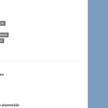
ION
NSION
ES
ED
u alammäär