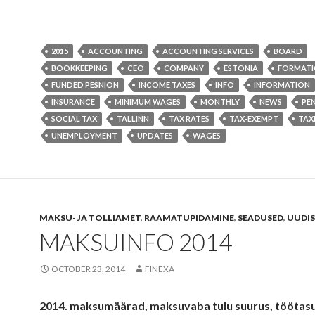
2015
ACCOUNTING
ACCOUNTING SERVICES
BOARD
BOOKKEEPING
CEO
COMPANY
ESTONIA
FORMAT
FUNDED PESNION
INCOME TAXES
INFO
INFORMATION
INSURANCE
MINIMUM WAGES
MONTHLY
NEWS
PE
SOCIAL TAX
TALLINN
TAX RATES
TAX-EXEMPT
TAX
UNEMPLOYMENT
UPDATES
WAGES
MAKSU- JA TOLLIAMET
,
RAAMATUPIDAMINE
,
SEADUSED
,
UUDIS
MAKSUINFO 2014
OCTOBER 23, 2014
FINEXA
2014. maksumäärad, maksuvaba tulu suurus, töötas