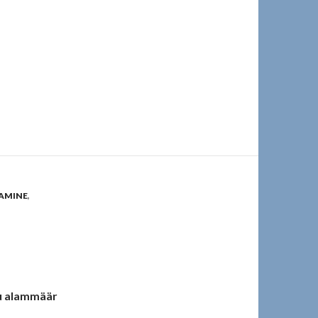
AMINE
,
u alammäär