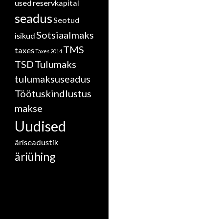
used
reservkapital
seadus
Seotud
Sotsiaalmaks
isikud
TMS
taxes
Taxes 2014
TSD
Tulumaks
tulumaksuseadus
Töötuskindlustus
makse
Uudised
äriseadustik
äriühing