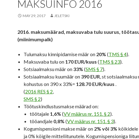
MAKSUINFO 2016
MAY 29, 2017
JELETSKI
2016. maksumäärad, maksuvaba tulu suurus, töötas
(miinimumpalk)
Tulumaksu kinnipidamise määr on
20%
(
TMS § 4
).
Maksuvaba tulu on
170 EUR/kuus
(
TMS § 23
).
Sotsiaalmaksu määr on
33%
(
SMS § 7
).
Sotsiaalmaksu kuumäär on
390 EUR
, st sotsiaalmaksu
kohustus on
390 x 33%=
128.70 EUR/kuus
.
(
2016 RES § 2
,
SMS § 2
)
Töötuskindlustusmakse määrad on:
töötajale
1,6%
(
VV määrus nr. 151. § 2
).
tööandjale
0,8%
(
VV määrus nr. 151. § 3
).
Kogumispensioni makse määr on
2% või 3%
kõikidele 
ja 0% kõigile mitteliitunutele. Kogumispensioniga liitu