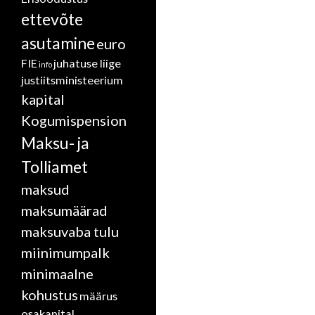
ettevõte
asutamine
euro
FIE
juhatuse liige
info
justiitsministeerium
kapital
Kogumispension
Maksu- ja
Tolliamet
maksud
maksumäärad
maksuvaba tulu
miinimumpalk
minimaalne
kohustus
määrus
osakapital