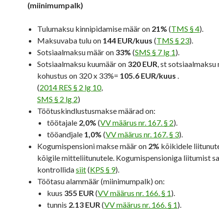
(miinimumpalk)
Tulumaksu kinnipidamise määr on
21%
(
TMS § 4
).
Maksuvaba tulu on
144 EUR/kuus
(
TMS § 23
).
Sotsiaalmaksu määr on
33%
(
SMS § 7 lg 1
).
Sotsiaalmaksu kuumäär on
320 EUR
, st sotsiaalmaksu
kohustus on
320 x 33%=
105.6 EUR/kuus
.
(
2014 RES § 2 lg 10
,
SMS § 2 lg 2
)
Töötuskindlustusmakse määrad on:
töötajale
2,0%
(
VV määrus nr. 167. § 2
).
tööandjale
1,0%
(
VV määrus nr. 167. § 3
).
Kogumispensioni makse määr on
2%
kõikidele liitunut
kõigile mitteliitunutele. Kogumispensioniga liitumist s
kontrollida
siit
(
KPS § 9
).
Töötasu alammäär (miinimumpalk) on:
kuus
355 EUR
(
VV määrus nr. 166. § 1
).
tunnis
2.13 EUR
(
VV määrus nr. 166. § 1
).