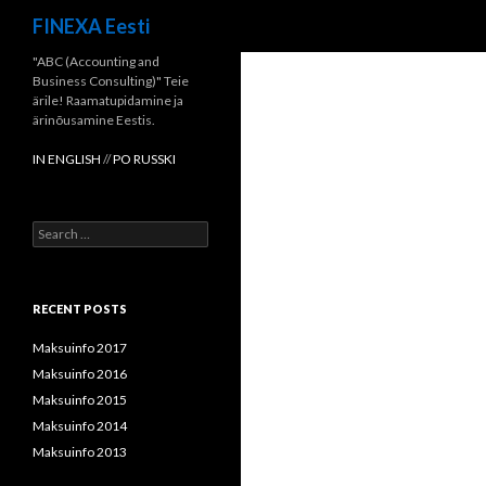
Search
FINEXA Eesti
"ABC (Accounting and
Business Consulting)" Teie
ärile! Raamatupidamine ja
ärinõusamine Eestis.
IN ENGLISH
//
PO RUSSKI
Search
for:
RECENT POSTS
Maksuinfo 2017
Maksuinfo 2016
Maksuinfo 2015
Maksuinfo 2014
Maksuinfo 2013