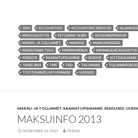
2014
ACCOUNTING
ACCOUNTING SERVICES
ALAMMÄÄ
ERISOODUSTUS
ESTONIAN TAXES
KOGUMISPENSION
MAKSU- JA TOLLIAMET
MAKSUD
MAKSUMÄÄRAD
MAKSUVABA TULU
MIINIMUMPALK
MINIMAALNE KOHUSTUS
PENSION
RAAMATUPIDAMINE
SEADUS
SOTSIAALMAKS
TAXES 2014
TMS
TSD
TULUMAKS
TULUMAKSUSEA
TÖÖTUSKINDLUSTUSMAKSE
UUDISED
MAKSU- JA TOLLIAMET
,
RAAMATUPIDAMINE
,
SEADUSED
,
UUDIS
MAKSUINFO 2013
NOVEMBER 10, 2013
FINEXA