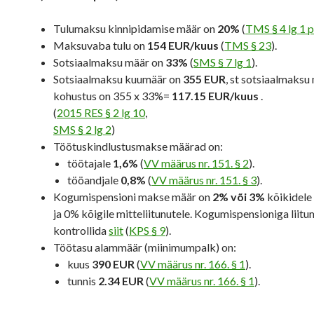
Tulumaksu kinnipidamise määr on
20%
(
TMS § 4 lg 1 p
Maksuvaba tulu on
154 EUR/kuus
(
TMS § 23
).
Sotsiaalmaksu määr on
33%
(
SMS § 7 lg 1
).
Sotsiaalmaksu kuumäär on
355 EUR
, st sotsiaalmaksu
kohustus on
355 x 33%=
117.15 EUR/kuus
.
(
2015 RES § 2 lg 10
,
SMS § 2 lg 2
)
Töötuskindlustusmakse määrad on:
töötajale
1,6%
(
VV määrus nr. 151. § 2
).
tööandjale
0,8%
(
VV määrus nr. 151. § 3
).
Kogumispensioni makse määr on
2% või 3%
kõikidele 
ja 0% kõigile mitteliitunutele. Kogumispensioniga liitu
kontrollida
siit
(
KPS § 9
).
Töötasu alammäär (miinimumpalk) on:
kuus
390 EUR
(
VV määrus nr. 166. § 1
).
tunnis
2.34 EUR
(
VV määrus nr. 166. § 1
).