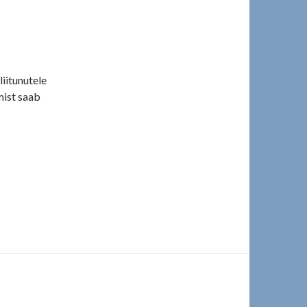
liitunutele
mist saab