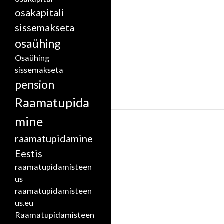
osakapitali
sissemakseta
osaühing
Osaühing
sissemakseta
pension
Raamatupida
mine
raamatupidamine
Eestis
raamatupidamisteen
us
raamatupidamisteen
us.eu
Raamatupidamisteen