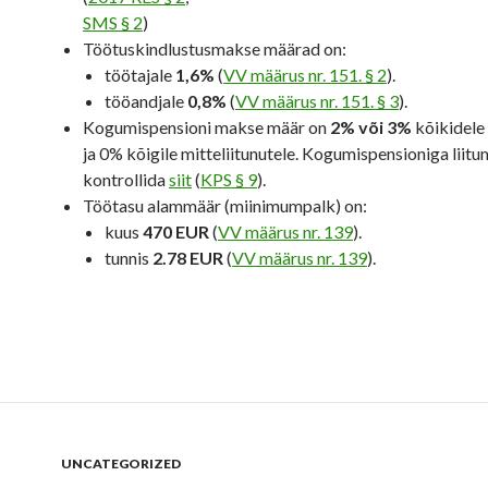
SMS § 2
)
Töötuskindlustusmakse määrad on:
töötajale
1,6%
(
VV määrus nr. 151. § 2
).
tööandjale
0,8%
(
VV määrus nr. 151. § 3
).
Kogumispensioni makse määr on
2% või 3%
kõikidele 
ja 0% kõigile mitteliitunutele. Kogumispensioniga liitu
kontrollida
siit
(
KPS § 9
).
Töötasu alammäär (miinimumpalk) on:
kuus
470 EUR
(
VV määrus nr. 139
).
tunnis
2.78 EUR
(
VV määrus nr. 139
).
UNCATEGORIZED