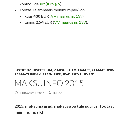
kontrollida
siit
(
KPS § 9
).
Töötasu alammäär (miinimumpalk) on:
kuus
430 EUR
(
VV määrus nr. 139
).
tunnis
2.54 EUR
(
VV määrus nr. 139
).
JUSTIITSMINISTEERIUM
,
MAKSU- JA TOLLIAMET
,
RAAMATUPID
RAAMATUPIDAMISTEENUSED
,
SEADUSED
,
UUDISED
MAKSUINFO 2015
FEBRUARY 4, 2015
FINEXA
2015. maksumäärad, maksuvaba tulu suurus, töötas
(miinimumpalk)