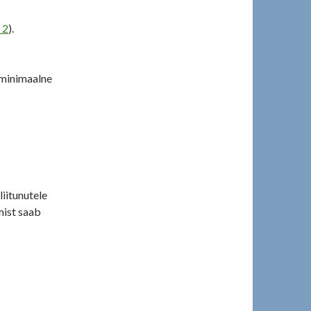
 2
).
 minimaalne
liitunutele
mist saab