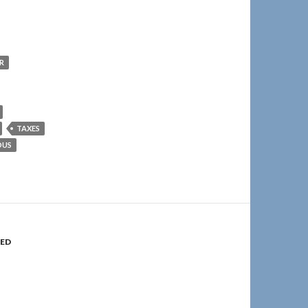
R
TAXES
DUS
ED